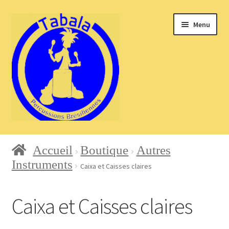
Aller
Aller
Menu
à
au
la
contenu
navigation
Accueil
Accueil
Boutique
Autres
Instruments
Caixa et Caisses claires
Blog
Caixa et Caisses claires
Boutique