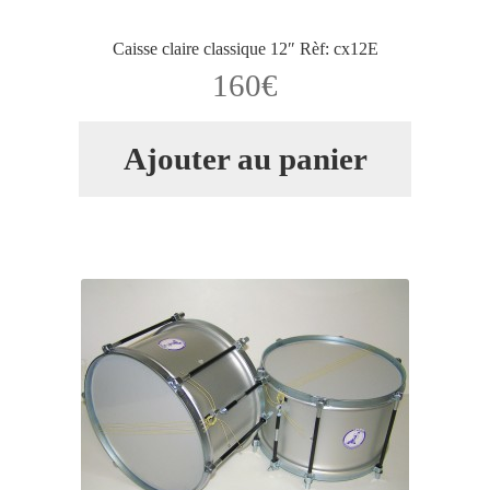
Validation de la commande
Caisse claire classique 12″ Rèf: cx12E
160
€
Ajouter au panier