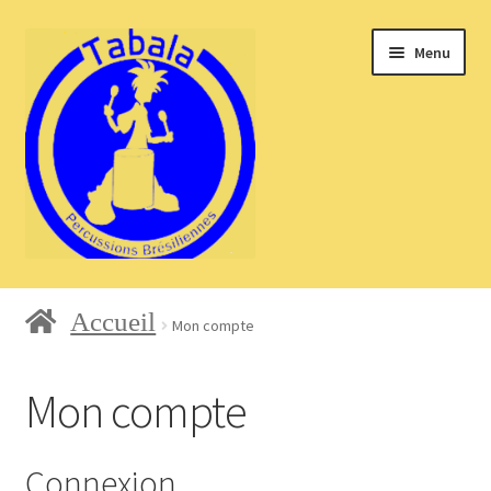
Aller
Aller
Menu
à
au
la
contenu
navigation
Accueil
Accueil
Mon compte
Blog
Mon compte
Connexion
Boutique