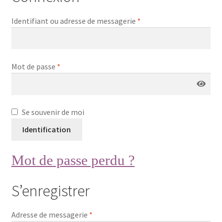
Identifiant ou adresse de messagerie
*
Conditions générales de vente
Mot de passe
*
Contact
Se souvenir de moi
Mon compte
Identification
Mot de passe perdu ?
Page d’exemple
S’enregistrer
Panier
Adresse de messagerie
*