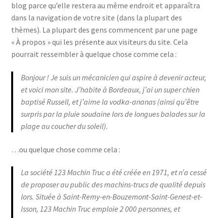
blog parce qu’elle restera au même endroit et apparaîtra
dans la navigation de votre site (dans la plupart des
thèmes). La plupart des gens commencent par une page
Conditions générales de vente
« À propos » qui les présente aux visiteurs du site. Cela
pourrait ressembler à quelque chose comme cela :
Contact
Bonjour ! Je suis un mécanicien qui aspire à devenir acteur,
et voici mon site. J’habite à Bordeaux, j’ai un super chien
baptisé Russell, et j’aime la vodka-ananas (ainsi qu’être
surpris par la pluie soudaine lors de longues balades sur la
Mon compte
plage au coucher du soleil).
…ou quelque chose comme cela :
Page d’exemple
La société 123 Machin Truc a été créée en 1971, et n’a cessé
de proposer au public des machins-trucs de qualité depuis
lors. Située à Saint-Remy-en-Bouzemont-Saint-Genest-et-
Panier
Isson, 123 Machin Truc emploie 2 000 personnes, et