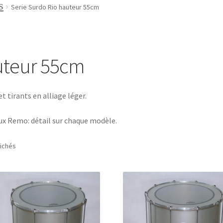
s
ditions générales de vente
Contact
Serie Surdo Rio hauteur 55cm
ple
Panier
Validation de la commande
uteur 55cm
t tirants en alliage léger.
ux Remo: détail sur chaque modèle.
fichés