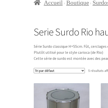
Accueil
Boutique
Surdo
Accueil
Blog
Boutique
Con
Mon compte
Page d’exem
Serie Surdo Rio ha
Série Surdo classique H=55cm. Fût, cerclages e
Plutôt utilisé pour le style carioca (de Rio)
Cette série de surdo est montée avec des pea
5 résultats af