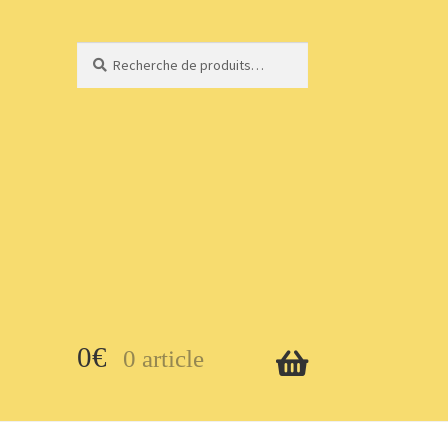
Recherche
Recherche
pour :
0
€
0 article