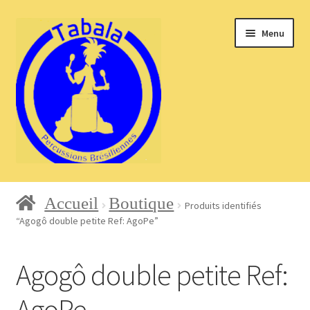
Aller
Aller
Menu
à
au
la
contenu
navigation
Accueil
Accueil
Boutique
Produits identifiés
“Agogô double petite Ref: AgoPe”
Blog
Agogô double petite Ref:
AgoPe
Boutique