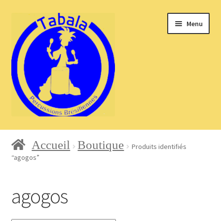
Aller
Aller
Menu
à
au
la
contenu
navigation
Accueil
Accueil
Boutique
Produits identifiés
“agogos”
Blog
agogos
Boutique