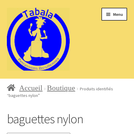
Aller
Aller
Menu
à
au
la
contenu
navigation
Accueil
Accueil
Boutique
Produits identifiés
“baguettes nylon”
Blog
baguettes nylon
Boutique