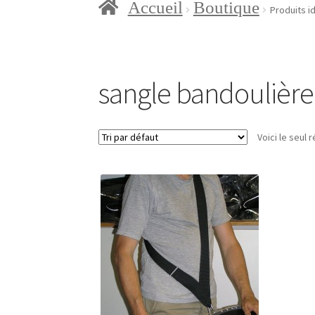
Accueil
Boutique
Accueil
Blog
Boutique
Con
Produits i
Mon compte
Page d’exem
sangle bandouliè
Voici le seul r