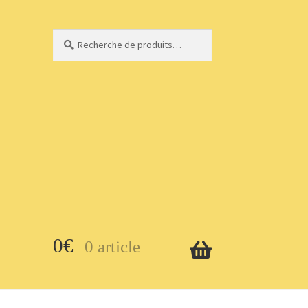
Recherche
Recherche
pour :
0
€
0 article