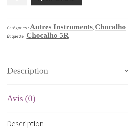
de
Chocalho
Validation de la commande
5
rangées
Autres Instruments
Chocalho
Catégories :
,
Réf:
Chocalho 5R
Étiquette :
cho5
Description
Avis (0)
Description