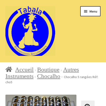
Aller
Aller
Menu
à
au
la
contenu
navigation
Accueil
Accueil
Boutique
Autres
Instruments
Chocalho
Chocalho 5 rangées Réf:
cho5
Blog
Boutique