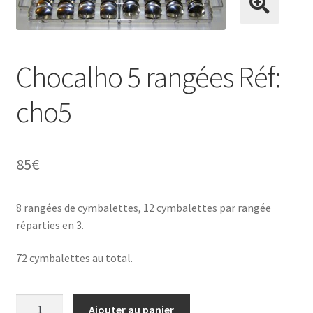
Conditions générales de vente
Chocalho 5 rangées Réf:
cho5
Contact
85
€
Mon compte
8 rangées de cymbalettes, 12 cymbalettes par rangée
réparties en 3.
Page d’exemple
72 cymbalettes au total.
Panier
quantité
Ajouter au panier