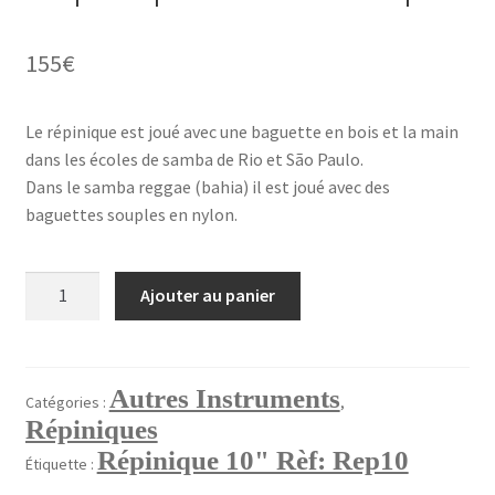
Validation de la commande
155
€
Le répinique est joué avec une baguette en bois et la main
dans les écoles de samba de Rio et São Paulo.
Dans le samba reggae (bahia) il est joué avec des
baguettes souples en nylon.
quantité
Ajouter au panier
de
Répinique
10"
Rèf:
Autres Instruments
Catégories :
,
Rep10
Répiniques
Répinique 10" Rèf: Rep10
Étiquette :