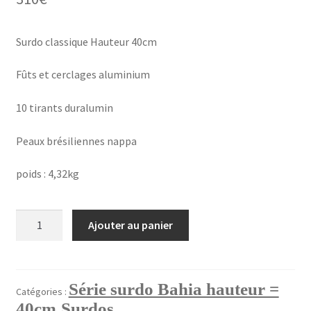
Validation de la commande
Surdo classique Hauteur 40cm
Fûts et cerclages aluminium
10 tirants duralumin
Peaux brésiliennes nappa
poids : 4,32kg
quantité
Ajouter au panier
de
SURDO
22"H=40cm
tirants
Série surdo Bahia hauteur =
Catégories :
duralu
40cm
Surdos