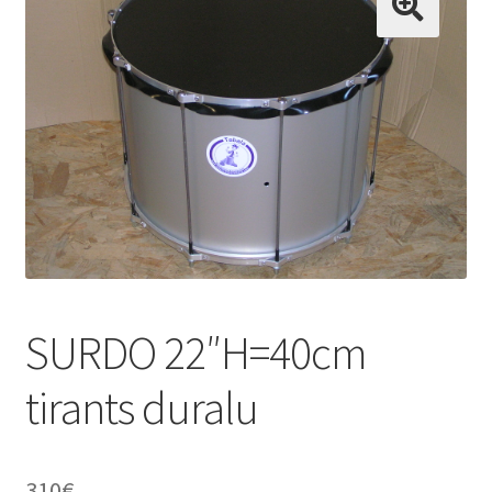
Conditions générales de vente
Contact
Mon compte
SURDO 22″H=40cm
Page d’exemple
tirants duralu
Panier
310
€