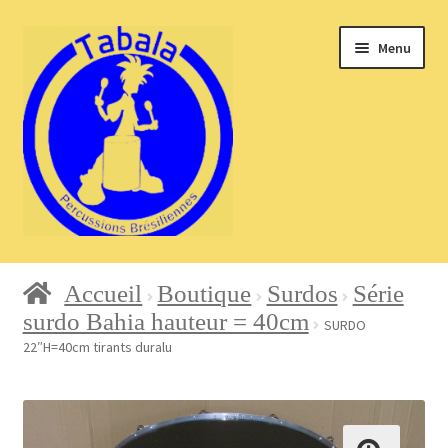
Aller
Aller
Menu
à
au
la
contenu
navigation
Accueil
Accueil
Boutique
Surdos
Série
surdo Bahia hauteur = 40cm
SURDO
22″H=40cm tirants duralu
Blog
Boutique