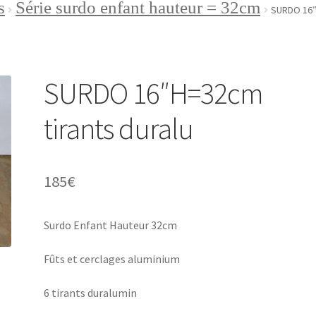
s
Série surdo enfant hauteur = 32cm
ditions générales de vente
Contact
SURDO 16″
ple
Panier
Validation de la commande
SURDO 16″H=32cm
tirants duralu
185
€
Surdo Enfant Hauteur 32cm
Fûts et cerclages aluminium
6 tirants duralumin