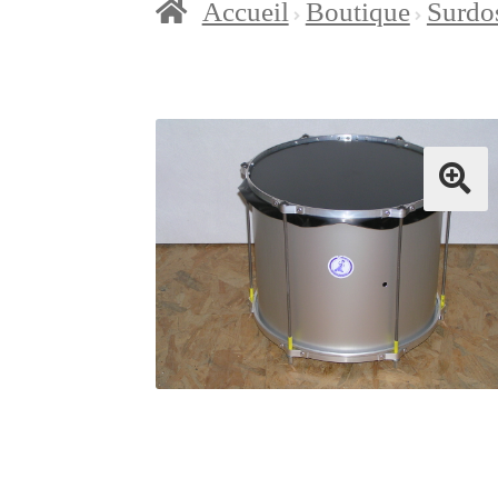
Accueil
Boutique
Surdo
Accueil
Blog
Boutique
Con
Mon compte
Page d’exem