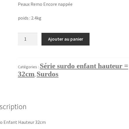
Peaux Remo Encore nappée
poids : 2.4kg
quantité
Ajouter au panier
de
SURDO
16"H=32cm
tirants
Série surdo enfant hauteur =
Catégories :
duralu
32cm
Surdos
,
scription
o Enfant Hauteur 32cm