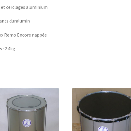
 et cerclages aluminium
rants duralumin
ux Remo Encore nappée
s : 2.4kg