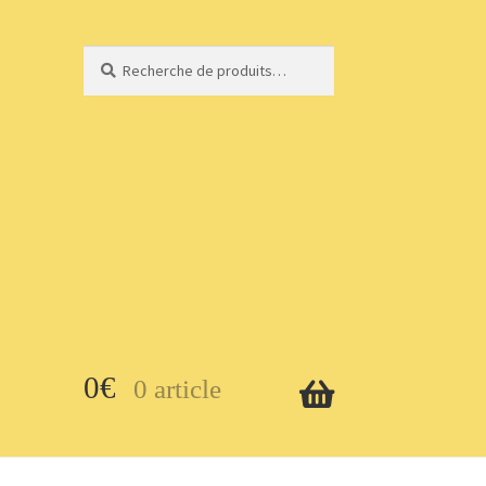
Recherche
Recherche
pour :
0
€
0 article