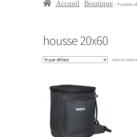
Accueil
Boutique
Accueil
Blog
Boutique
Con
Produits i
Mon compte
Page d’exem
housse 20x60
Voici le seul r