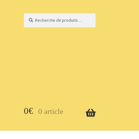
Recherche
Recherche
pour :
0
€
0 article