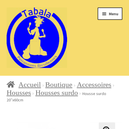
Aller
Aller
Menu
à
au
la
contenu
navigation
Accueil
Accueil
Boutique
Accessoires
Housses
Housses surdo
Housse surdo
20″x60cm
Blog
Boutique