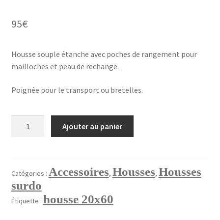
Validation de la commande
95
€
Housse souple étanche avec poches de rangement pour
mailloches et peau de rechange.
Poignée pour le transport ou bretelles.
quantité
Ajouter au panier
de
Housse
surdo
20"x60cm
Accessoires
Housses
Housses
Catégories :
,
,
surdo
housse 20x60
Étiquette :