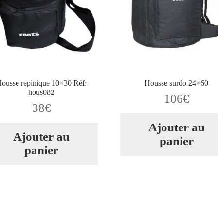
ousse repinique 10×30 Réf:
Housse surdo 24×60
hous082
106
€
38
€
Ajouter au
Ajouter au
panier
panier