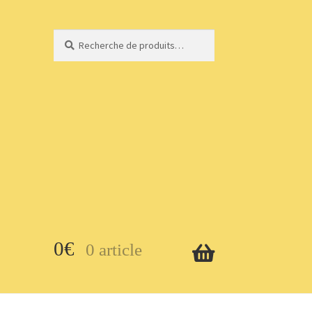
Recherche
Recherche
pour :
0
€
0 article