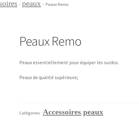
soires
peaux
ditions générales de vente
Contact
Peaux Remo
ple
Panier
Validation de la commande
Peaux Remo
Peaux essentiellement pour équiper les surdos.
Peaux de qualité supérieure;
Accessoires
peaux
Catégories :
,