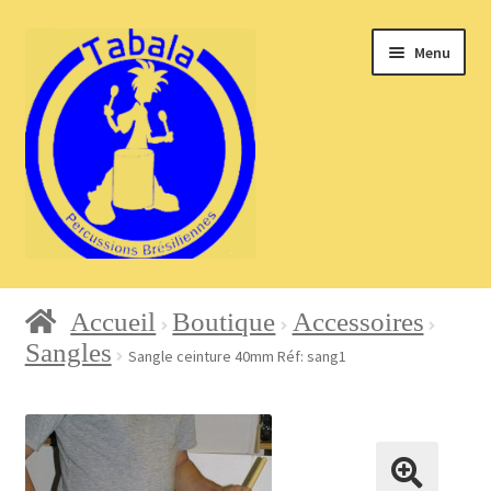
Aller
Aller
Menu
à
au
la
contenu
navigation
Accueil
Accueil
Boutique
Accessoires
Sangles
Sangle ceinture 40mm Réf: sang1
Blog
Boutique