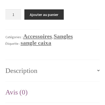
Validation de la commande
quantité
Ajouter au panier
de
Sangle
ceinture
40mm
Accessoires
Sangles
Catégories :
,
Réf:
sangle caixa
Étiquette :
sang1
Description
Avis (0)